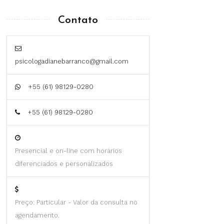
Contato
psicologadianebarranco@gmail.com
+55 (61) 98129-0280
+55 (61) 98129-0280
Presencial e on-line com horários
diferenciados e personalizados
Preço: Particular - Valor da consulta no
agendamento.