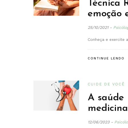
Técnica 
emoção 
25/10/2021
-
Psicólo
Conheça e exercite 
CONTINUE LENDO
CUIDE DE VOCÊ
A saúde 
medicina
12/06/2023
-
Psicól