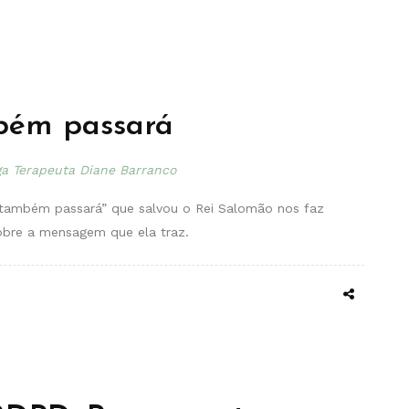
bém passará
ga Terapeuta Diane Barranco
o também passará” que salvou o Rei Salomão nos faz
sobre a mensagem que ela traz.